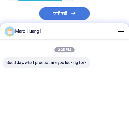
जारी रखें
Marc Huang1
अनुशंसित उत्पाद
3:35 PM
Good day, what product are you looking for?
कोई कुल्ला माइक्रोवेव शैम्पू
Disposable Shower
इस उत्पाद के साथ अप
टोपी नहीं
Cap for Bathing,
को साफ और ताजा रख
Dustproof Cleaning
& Cooking Oil Fume
Shield
सबसे अच्छी कीमत
सबसे अच्छी कीमत
सबसे अच्छी 