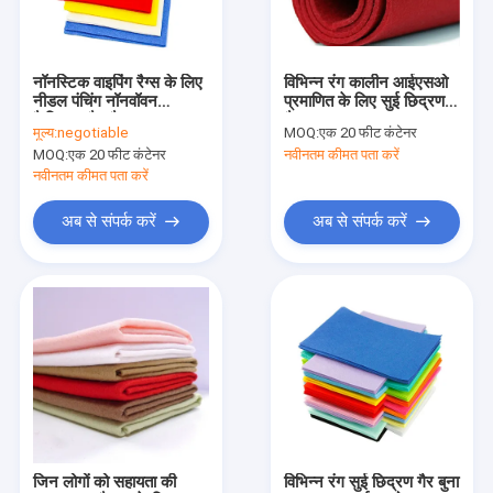
कारखाने का दौरा
गुणवत्ता नियंत्रण
नॉनस्टिक वाइपिंग रैग्स के लिए
विभिन्न रंग कालीन आईएसओ
नीडल पंचिंग नॉनवॉवन
प्रमाणित के लिए सुई छिद्रण
हमसे संपर्क करें
फैब्रिक्स मैन्युफैक्चरर
गैर बुना हुआ कपड़ा
मूल्य:
negotiable
MOQ:
एक 20 फीट कंटेनर
MOQ:
एक 20 फीट कंटेनर
नवीनतम कीमत पता करें
समाचार
नवीनतम कीमत पता करें
उद्धरण मांगें
अब से संपर्क करें
अब से संपर्क करें
बेबी वेट वाइप्स
वयस्क गीले पोंछे
मेकअप रिमूवर वाइप्स
जीवाणुरोधी गीले पोंछे
जिन लोगों को सहायता की
विभिन्न रंग सुई छिद्रण गैर बुना