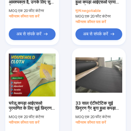
आवश्यकता है, उनके लिए सुई
हुआ कपड़ा आईएसओ प्रमाणित
पालतू सफाई पोंछे
छिद्रण गैर बुना हुआ कपड़ा
फैक्टरी
MOQ:
एक 20 फीट कंटेनर
मूल्य:
negotiable
कंबल
नवीनतम कीमत पता करें
निस्संक्रामक गीले पोंछे
MOQ:
एक 20 फीट कंटेनर
नवीनतम कीमत पता करें
गीले धो दस्ताने
अब से संपर्क करें
अब से संपर्क करें
रिंस फ्री शैम्पू कैप
डिस्पोजेबल ड्राई वाइप्स
स्पूनलेस नॉनवॉवन फैब्रिक
गैर बुना रोल
सुई छिद्रित गैर बुना कपड़ा
घरेलू कपड़ा आईएसओ
33 साल एंटीस्टेटिक सुई
गैर बुना सफाई पोंछे
प्रमाणित के लिए सुई छिद्रण
छिद्रण गैर बुना हुआ कपड़ा
गैर बुना हुआ कपड़ा
आईएसओ प्रमाणित;
MOQ:
एक 20 फीट कंटेनर
MOQ:
एक 20 फीट कंटेनर
गैर बुना धुंध स्वाब
नवीनतम कीमत पता करें
नवीनतम कीमत पता करें