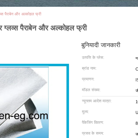
व्स पैराबेन और अल्कोहल फ्री
 ग्लव्स पैराबेन और अल्कोहल फ्री
बुनियादी जानकारी
उत्पत्ति के प्लेस:
ग
ब्रांड नाम:
O
प्रमाणन:
I
मॉडल संख्या:
ज
न्यूनतम आदेश मात्रा:
1
मूल्य:
U
पैकेजिंग विवरण:
8
प्रसव के समय:
ज