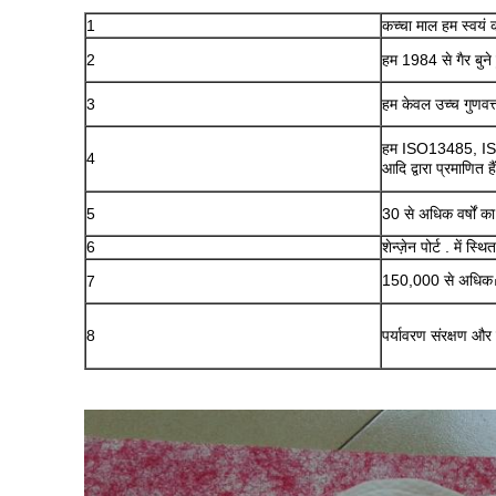
1
कच्चा माल हम स्वयं क
2
हम 1984 से गैर बुने ह
3
हम केवल उच्च गुणवत्
हम ISO13485, I
4
आदि द्वारा प्रमाणित हैं
5
30 से अधिक वर्षों 
6
शेन्ज़ेन पोर्ट . में स्थित
150,000 से अधिक㎡ 
7
8
पर्यावरण संरक्षण औ