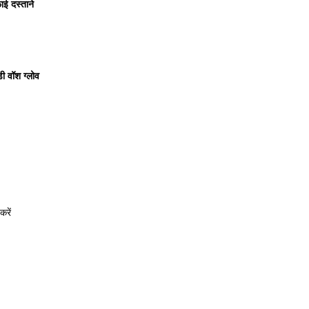
ई दस्ताने
ी वॉश ग्लोव
करें