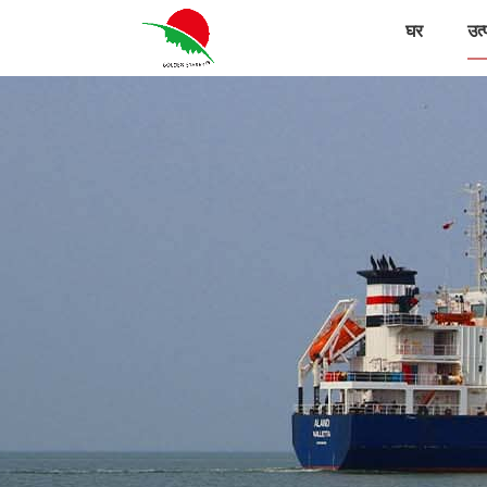
घर
उत्