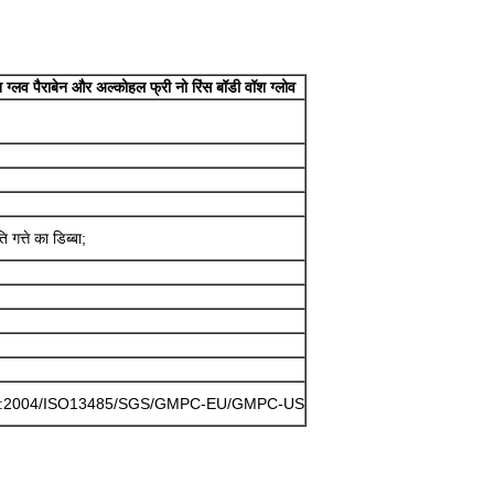
ग्लव पैराबेन और अल्कोहल फ्री नो रिंस बॉडी वॉश ग्लोव
गत्ते का डिब्बा;
1:2004/ISO13485/SGS/GMPC-EU/GMPC-US