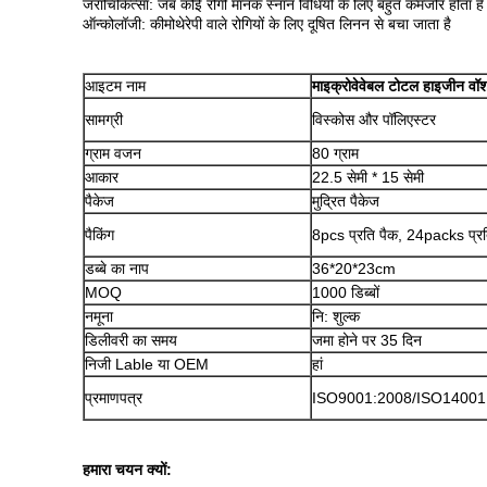
जराचिकित्सा: जब कोई रोगी मानक स्नान विधियों के लिए बहुत कमजोर होता है
ऑन्कोलॉजी: कीमोथेरेपी वाले रोगियों के लिए दूषित लिनन से बचा जाता है
आइटम नाम
माइक्रोवेवेबल टोटल हाइजीन वॉश 
सामग्री
विस्कोस और पॉलिएस्टर
ग्राम वजन
80 ग्राम
आकार
22.5 सेमी * 15 सेमी
पैकेज
मुद्रित पैकेज
पैकिंग
8pcs प्रति पैक, 24packs प्रति 
डब्बे का नाप
36*20*23cm
MOQ
1000 डिब्बों
नमूना
नि: शुल्क
डिलीवरी का समय
जमा होने पर 35 दिन
निजी Lable या OEM
हां
प्रमाणपत्र
ISO9001:2008/ISO1400
हमारा चयन क्यों: