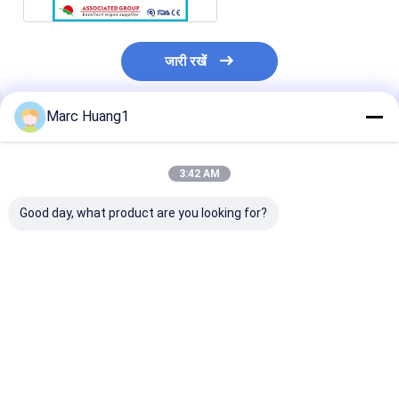
जारी रखें
Marc Huang1
अनुशंसित उत्पाद
3:42 AM
Good day, what product are you looking for?
40pcs 60pcs 80pcs
युआनई सरल संवेदनशील
फ्लश करने योग्य शौ
एलोवेरा और विटामिन ई के
दैनिक सौम्य स्त्री सफाई पोंछे,
पोंछे (3 X 40 गिनती)
साथ संवेदनशील त्वचा के लिए
गंध दूर करता है, पीएच
आधारित फाइबर से बन
वयस्क गीले पोंछे
संतुलित
कैमोमाइल और लिको
निकालने के साथ i
सबसे अच्छी कीमत
सबसे अच्छी कीमत
सबसे अच्छी 