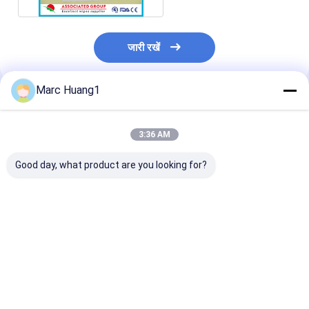
जारी रखें
Marc Huang1
अनुशंसित उत्पाद
3:36 AM
Good day, what product are you looking for?
चौकोर आकार डिस्पोजेबल
गैर बुना डिस्पोजेबल सूखी पोंछे
मेडग्लोरी डिस्पोजेबल
ड्राई वाइप्स बहुउद्देश्यीय शुद्ध
बिना सुगंधित अत्यधिक शोषक
वाइप्स 80pcs उच्च
कपास कोई रासायनिक पदार्थ
Airlaid सफेद रंग
अवशोषक अल्ट्रा न
नहीं
दैनिक उपयोग के लिए 
सबसे अच्छी कीमत
सबसे अच्छी कीमत
सबसे अच्छी 