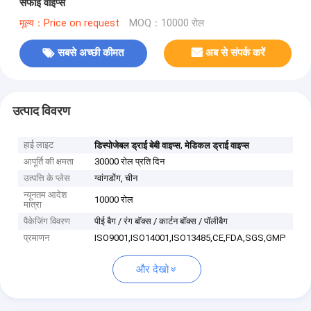
सफाई वाइप्स
मूल्य：Price on request
MOQ：10000 रोल
सबसे अच्छी कीमत
अब से संपर्क करें
उत्पाद विवरण
हाई लाइट
,
डिस्पोजेबल ड्राई बेबी वाइप्स
मेडिकल ड्राई वाइप्स
आपूर्ति की क्षमता
30000 रोल प्रति दिन
उत्पत्ति के प्लेस
ग्वांगडोंग, चीन
न्यूनतम आदेश
10000 रोल
मात्रा
पैकेजिंग विवरण
पीई बैग / रंग बॉक्स / कार्टन बॉक्स / पॉलीबैग
प्रमाणन
ISO9001,ISO14001,ISO13485,CE,FDA,SGS,GMP
और देखो