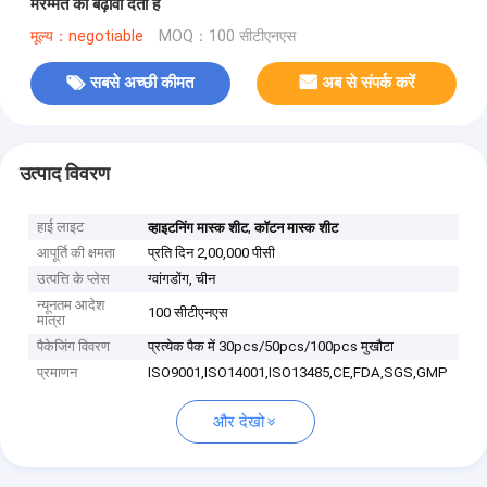
मरम्मत को बढ़ावा देता है
मूल्य：negotiable
MOQ：100 सीटीएनएस
सबसे अच्छी कीमत
अब से संपर्क करें
उत्पाद विवरण
हाई लाइट
,
व्हाइटनिंग मास्क शीट
कॉटन मास्क शीट
आपूर्ति की क्षमता
प्रति दिन 2,00,000 पीसी
उत्पत्ति के प्लेस
ग्वांगडोंग, चीन
न्यूनतम आदेश
100 सीटीएनएस
मात्रा
पैकेजिंग विवरण
प्रत्येक पैक में 30pcs/50pcs/100pcs मुखौटा
प्रमाणन
ISO9001,ISO14001,ISO13485,CE,FDA,SGS,GMP
और देखो