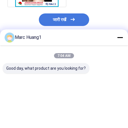
जारी रखें
Marc Huang1
अनुशंसित उत्पाद
7:04 AM
Good day, what product are you looking for?
सुई छिद्रण गैर बुना हुआ कपड़ा
33 साल की सुई छिद्रण गैर
ब्लैक नीडल पंचिंग न
अलग फाइबर संरचना
बुना हुआ कपड़ा निर्माता
फैब्रिक निर्माता 
अनुकूलित करें:
आईएसओ प्रमाणित
प्रमाणित
सबसे अच्छी कीमत
सबसे अच्छी कीमत
सबसे अच्छी 