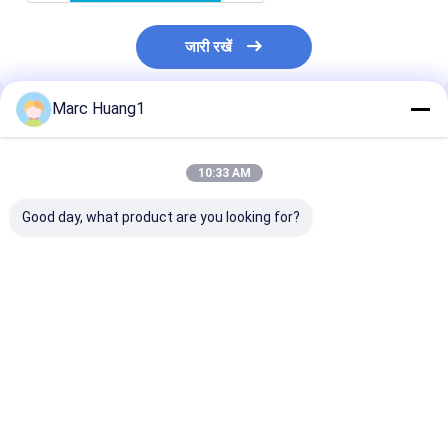
जारी रखें
Marc Huang1
अनुशंसित उत्पाद
10:33 AM
Good day, what product are you looking for?
स्पनलेस वेट ग्लव: घरेलू-
शरीर की सफाई/ सफाई के
शरीर की सफाई के ल
सफाई, आउटडोर-रेडी और
लिए आर्क गीले धोने वाले
स्क्वायर वेट वॉशिंग ग्
दैनिक-देखभाल डिस्पोजेबल
दस्ताने/ रोगी की सफाई/
सफाई ग्लव्स/पेशेंट क्
गार्ड
अस्पताल देखभाल
अस्पताल देखभाल
सबसे अच्छी कीमत
सबसे अच्छी कीमत
सबसे अच्छी 