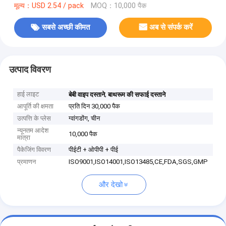
मूल्य：USD 2.54 / pack
MOQ：10,000 पैक
सबसे अच्छी कीमत
अब से संपर्क करें
उत्पाद विवरण
हाई लाइट
,
बेबी वाइप दस्ताने
बाथरूम की सफाई दस्ताने
आपूर्ति की क्षमता
प्रति दिन 30,000 पैक
उत्पत्ति के प्लेस
ग्वांगडोंग, चीन
न्यूनतम आदेश
10,000 पैक
मात्रा
पैकेजिंग विवरण
पीईटी + ओपीपी + पीई
प्रमाणन
ISO9001,ISO14001,ISO13485,CE,FDA,SGS,GMP
और देखो