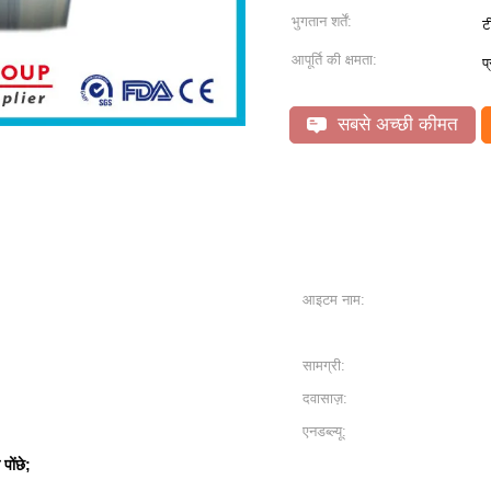
भुगतान शर्तें:
ट
आपूर्ति की क्षमता:
प
सबसे अच्छी कीमत
आइटम नाम:
सामग्री:
दवासाज़:
एनडब्ल्यू:
पोंछे;