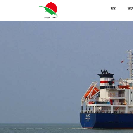
घर
उत्