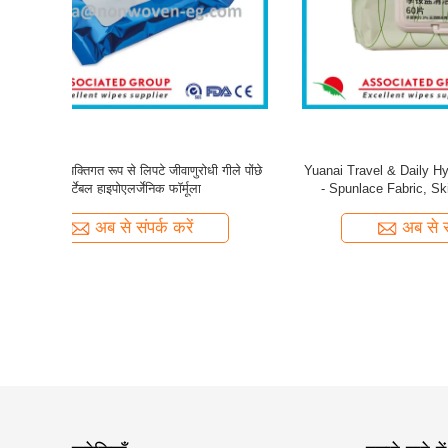
वॉशवॉश 50 शीट
लेमन पोमेलो फ्लेवर किचन क्लीनिंग वेट वाइप्स 60 ग्राम
स्मॉल डॉट फ
स्पुनलेस नॉनवॉवन फैब्रिक
अब से संपर्क करें