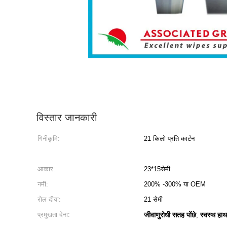
विस्तार जानकारी
गिनीकृमि:
21 किलो प्रति कार्टन
आकार:
23*15सेमी
नमी:
200% -300% या OEM
रोल दीया:
21 सेमी
प्रमुखता देना:
जीवाणुरोधी सतह पोंछे
स्वस्थ हाथ 
,