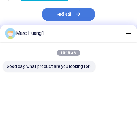
जारी रखें
Marc Huang1
अनुशंसित उत्पाद
10:18 AM
Good day, what product are you looking for?
कोई कुल्ला माइक्रोवेव शैम्पू
Disposable Shower
इस उत्पाद के साथ अप
टोपी नहीं
Cap for Bathing,
को साफ और ताजा रख
Dustproof Cleaning
& Cooking Oil Fume
Shield
सबसे अच्छी कीमत
सबसे अच्छी कीमत
सबसे अच्छी 