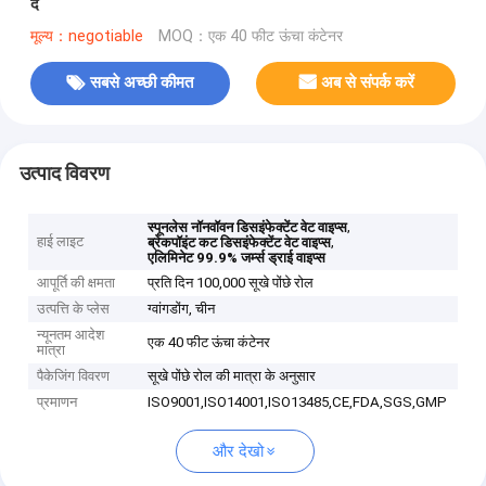
दें
मूल्य：negotiable
MOQ：एक 40 फीट ऊंचा कंटेनर
सबसे अच्छी कीमत
अब से संपर्क करें
उत्पाद विवरण
,
स्पूनलेस नॉनवॉवन डिसइंफेक्टेंट वेट वाइप्स
हाई लाइट
,
ब्रेकपॉइंट कट डिसइंफेक्टेंट वेट वाइप्स
एलिमिनेट 99.9% जर्म्स ड्राई वाइप्स
आपूर्ति की क्षमता
प्रति दिन 100,000 सूखे पोंछे रोल
उत्पत्ति के प्लेस
ग्वांगडोंग, चीन
न्यूनतम आदेश
एक 40 फीट ऊंचा कंटेनर
मात्रा
पैकेजिंग विवरण
सूखे पोंछे रोल की मात्रा के अनुसार
प्रमाणन
ISO9001,ISO14001,ISO13485,CE,FDA,SGS,GMP
और देखो