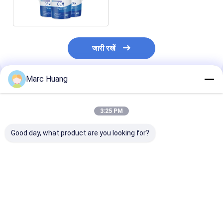
हटा दें
जारी रखें
Marc Huang
अनुशंसित उत्पाद
3:25 PM
Good day, what product are you looking for?
स्वच्छता निस्संक्रामक गीले
यात्रा निस्संक्रामक गीले पोंछे
शक्तिशाली सुरक्षा 
पोंछे
आवेदन पेशेवर ग्रेड
कीटाणुनाशक बाल्टी पो
सबसे अच्छी कीमत
सबसे अच्छी कीमत
सबसे अच्छी 