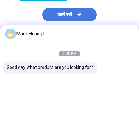
जारी रखें
Marc Huang1
अनुशंसित उत्पाद
4:08 PM
Good day, what product are you looking for?
त्वचा की देखभाल बेबी वेट
Irritating No 80 Pcs
Gentle Baby W
वाइप्स हाथ / मुंह की सफाई के
20 16cm Durable
Wipes Designe
लिए कोई अल्सहोल पोर्टेबल
Protective
Cleaning Sensi
बायोडिग्रेडेबल नहीं है
Packaging Material
Skin Customiz
Suitable for
Shipment Ter
सबसे अच्छी कीमत
सबसे अच्छी कीमत
सबसे अच्छी 
Industrial and
Custom Shipp
Commercial
Options Provi
Applications