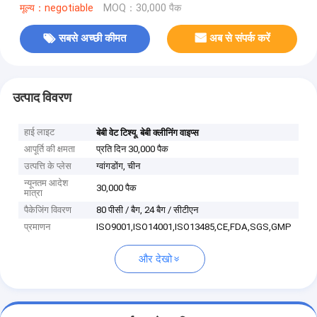
मूल्य：negotiable
MOQ：30,000 पैक
सबसे अच्छी कीमत
अब से संपर्क करें
उत्पाद विवरण
हाई लाइट
,
बेबी वेट टिश्यू
बेबी क्लीनिंग वाइप्स
आपूर्ति की क्षमता
प्रति दिन 30,000 पैक
उत्पत्ति के प्लेस
ग्वांगडोंग, चीन
न्यूनतम आदेश
30,000 पैक
मात्रा
पैकेजिंग विवरण
80 पीसी / बैग, 24 बैग / सीटीएन
प्रमाणन
ISO9001,ISO14001,ISO13485,CE,FDA,SGS,GMP
और देखो